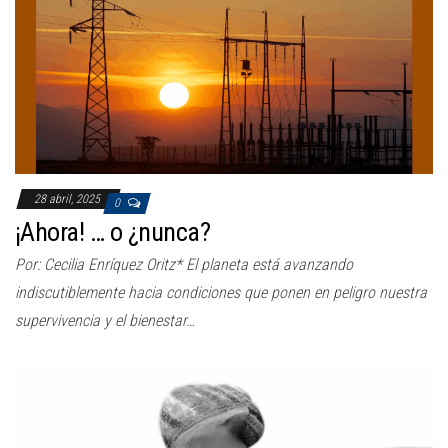
a
c
i
ó
n
28 abril, 2025
0
¡Ahora! … o ¿nunca?
Por: Cecilia Enríquez Oritz* El planeta está avanzando
indiscutiblemente hacia condiciones que ponen en peligro nuestra
supervivencia y el bienestar…