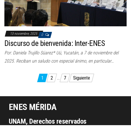
13 noviembre, 2025
0
Discurso de bienvenida: Inter-ENES
Por: Daniela Trujillo Súarez* Uú, Yucatán, a 7 de noviembre del
2025. Reciban un saludo con especial ánimo, en particular…
Paginación
1
2
…
7
Siguiente
de
entradas
ENES MÉRIDA
UNAM, Derechos reservados