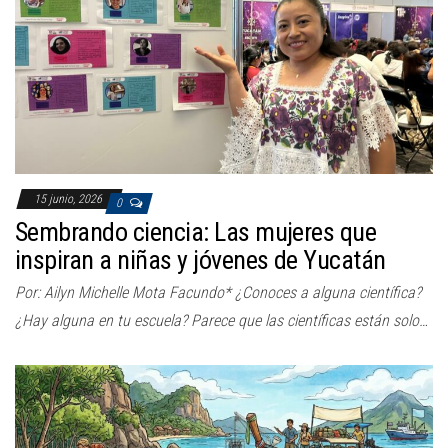
a
c
i
ó
n
15 junio, 2026
0
Sembrando ciencia: Las mujeres que
inspiran a niñas y jóvenes de Yucatán
Por: Ailyn Michelle Mota Facundo* ¿Conoces a alguna científica?
¿Hay alguna en tu escuela? Parece que las científicas están solo…