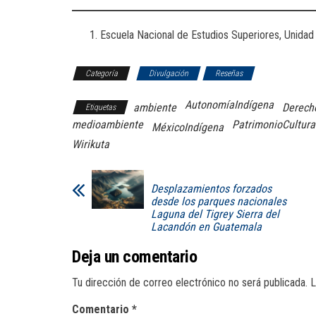
Escuela Nacional de Estudios Superiores, Unida
Categoría
Divulgación
Reseñas
AutonomíaIndígena
ambiente
Derech
Etiquetas
medioambiente
PatrimonioCultura
MéxicoIndígena
Wirikuta
Desplazamientos forzados
desde los parques nacionales
Laguna del Tigrey Sierra del
Lacandón en Guatemala
Deja un comentario
Tu dirección de correo electrónico no será publicada.
L
Comentario
*