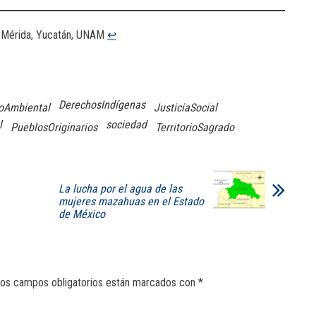
d Mérida, Yucatán, UNAM
↩︎
DerechosIndígenas
oAmbiental
JusticiaSocial
l
sociedad
PueblosOriginarios
TerritorioSagrado
La lucha por el agua de las
mujeres mazahuas en el Estado
de México
os campos obligatorios están marcados con
*