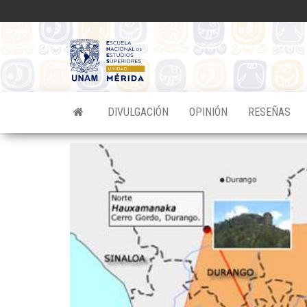
Saltar
al
contenido
Divulgacion
Científica
ENES
DIVULGACIÓN
OPINIÓN
RESEÑAS
Mérida