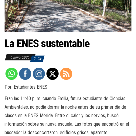
a
c
i
ó
n
La ENES sustentable
6 junio, 2026
0
Por: Estudiantes ENES
Eran las 11:40 p. m. cuando Emilia, futura estudiante de Ciencias
Ambientales, no podía dormir la noche antes de su primer día de
clases en la ENES Mérida. Entre el calor y los nervios, buscó
información sobre su nueva escuela. Las fotos que encontró en el
buscador la desconcertaron: edificios grises, aparente