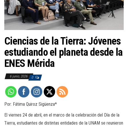
a
c
i
ó
n
Ciencias de la Tierra: Jóvenes
estudiando el planeta desde la
ENES Mérida
6 junio, 2026
0
Por: Fátima Quiroz Sigüenza*
El viernes 24 de abril, en el marco de la celebración del Día de la
Tierra, estudiantes de distintas entidades de la UNAM se reunieron