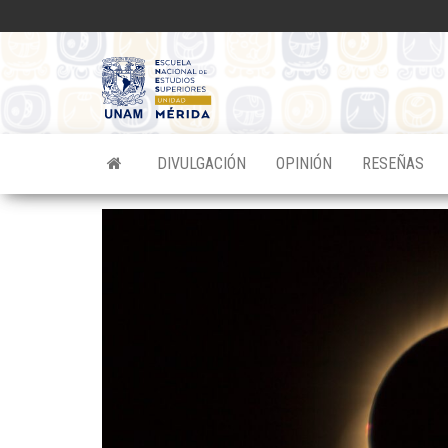
Saltar
al
contenido
Divulgacion
Científica
ENES
DIVULGACIÓN
OPINIÓN
RESEÑAS
Mérida