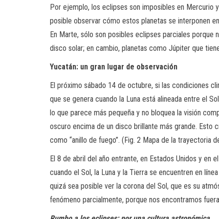
Por ejemplo, los eclipses son imposibles en Mercurio y
posible observar cómo estos planetas se interponen entr
En Marte, sólo son posibles eclipses parciales porque ni
disco solar; en cambio, planetas como Júpiter que tien
Yucatán: un gran lugar de observación
El próximo sábado 14 de octubre, si las condiciones cl
que se genera cuando la Luna está alineada entre el Sol
lo que parece más pequeña y no bloquea la visión compl
oscuro encima de un disco brillante más grande. Esto cr
como “anillo de fuego”. (Fig. 2 Mapa de la trayectoria d
El 8 de abril del año entrante, en Estados Unidos y en e
cuando el Sol, la Luna y la Tierra se encuentren en líne
quizá sea posible ver la corona del Sol, que es su atm
fenómeno parcialmente, porque nos encontramos fuera d
Rumbo a los eclipses: por una cultura astronómica