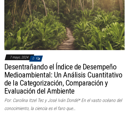
a
c
i
ó
n
7 mayo, 2024
0
Desentrañando el Índice de Desempeño
Medioambiental: Un Análisis Cuantitativo
de la Categorización, Comparación y
Evaluación del Ambiente
Por: Carolina Itzel Tec y José Iván Dondé* En el vasto océano del
conocimiento, la ciencia es el faro que…