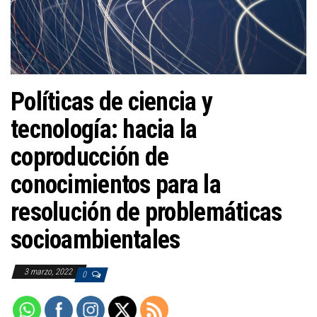
a
c
i
ó
n
Políticas de ciencia y
tecnología: hacia la
coproducción de
conocimientos para la
resolución de problemáticas
socioambientales
3 marzo, 2022
0