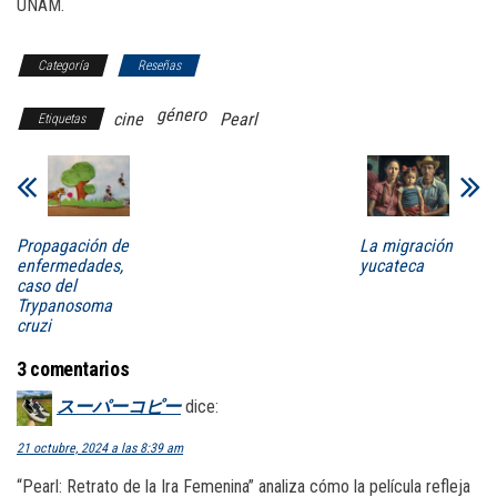
UNAM.
Categoría
Reseñas
género
cine
Pearl
Etiquetas
Propagación de
La migración
enfermedades,
yucateca
caso del
Trypanosoma
cruzi
3 comentarios
スーパーコピー
dice:
21 octubre, 2024 a las 8:39 am
“Pearl: Retrato de la Ira Femenina” analiza cómo la película refleja