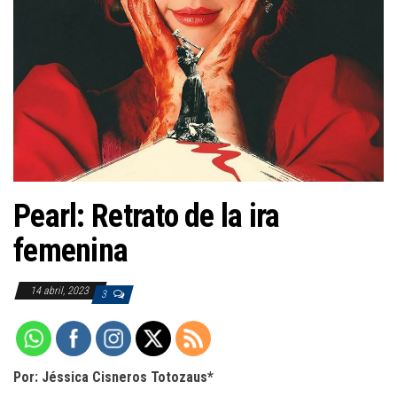
a
c
i
ó
n
Pearl: Retrato de la ira
femenina
14 abril, 2023
3
Por: Jéssica Cisneros Totozaus*