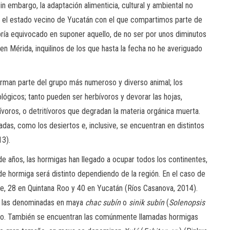
n embargo, la adaptación alimenticia, cultural y ambiental no
 el estado vecino de Yucatán con el que compartimos parte de
habría equivocado en suponer aquello, de no ser por unos diminutos
n Mérida, inquilinos de los que hasta la fecha no he averiguado
rman parte del grupo más numeroso y diverso animal; los
lógicos; tanto pueden ser herbívoros y devorar las hojas,
voros, o detritívoros que degradan la materia orgánica muerta.
das, como los desiertos e, inclusive, se encuentran en distintos
13).
 años, las hormigas han llegado a ocupar todos los continentes,
 de hormiga será distinto dependiendo de la región. En el caso de
, 28 en Quintana Roo y 40 en Yucatán (Ríos Casanova, 2014).
n las denominadas en maya
chac subín
o
sinik subín
(
Solenopsis
ojo. También se encuentran las comúnmente llamadas hormigas