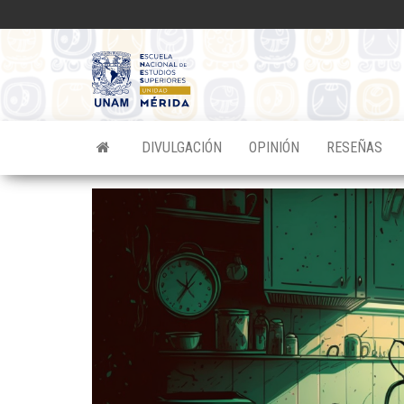
Saltar
al
contenido
Divulgacion
Científica
ENES
DIVULGACIÓN
OPINIÓN
RESEÑAS
Mérida