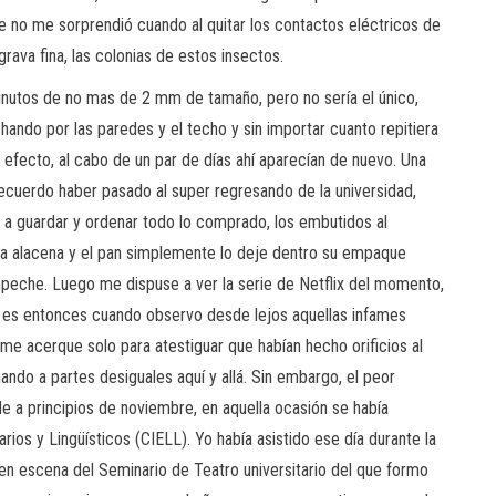
ue no me sorprendió cuando al quitar los contactos eléctricos de
va fina, las colonias de estos insectos.
inutos de no mas de 2 mm de tamaño, pero no sería el único,
chando por las paredes y el techo y sin importar cuanto repitiera
 efecto, al cabo de un par de días ahí aparecían de nuevo. Una
ecuerdo haber pasado al super regresando de la universidad,
 a guardar y ordenar todo lo comprado, los embutidos al
n la alacena y el pan simplemente lo deje dentro su empaque
peche. Luego me dispuse a ver la serie de Netflix del momento,
ua, es entonces cuando observo desde lejos aquellas infames
me acerque solo para atestiguar que habían hecho orificios al
ndo a partes desiguales aquí y allá. Sin embargo, el peor
e a principios de noviembre, en aquella ocasión se había
rios y Lingüísticos (CIELL). Yo había asistido ese día durante la
 en escena del Seminario de Teatro universitario del que formo