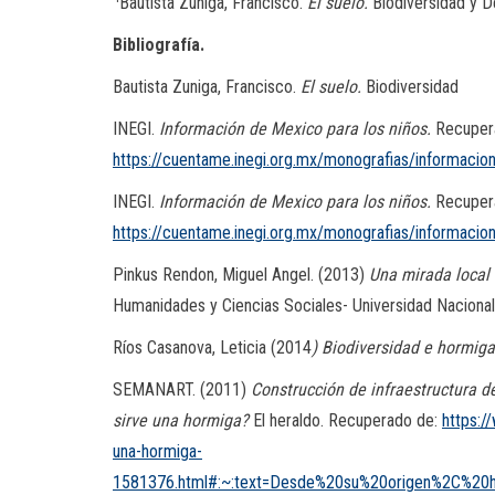
Bautista Zuniga, Francisco.
El suelo.
Biodiversidad y 
Bibliografía.
Bautista Zuniga, Francisco.
El suelo.
Biodiversidad
INEGI.
Información de Mexico para los niños.
Recuper
https://cuentame.inegi.org.mx/monografias/informacion
INEGI.
Información de Mexico para los niños.
Recuper
https://cuentame.inegi.org.mx/monografias/informaci
Pinkus Rendon, Miguel Angel. (2013)
Una mirada local
Humanidades y Ciencias Sociales- Universidad Nacion
Ríos Casanova, Leticia (2014
) Biodiversidad e hormig
SEMANART. (2011)
Construcción de infraestructura d
sirve una hormiga?
El heraldo. Recuperado de:
https:/
una-hormiga-
1581376.html#:~:text=Desde%20su%20origen%2C%20