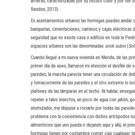
arrieras, caracterizadas por su oscuro color y por se
Rendon, 2013).
En asentamientos urbanos las hormigas pueden anidar d
banquetas, cimentaciones, caminos y cajas eléctricas d
seguridad que no existe casa o edificio en toda la Pen
espacios urbanos son las denominadas
sinik subin
(
Sol
Cuando llegué a mi nueva vivienda en Merida, de las pri
primer día de aseo, llamaron mi atención el desfile de v
paredes, la marcha parecía tener una circulación de dob
y tomacorriente de las paredes y el otro extremo lo loc
plafones de las lámparas en el techo. Ni hablar, enseg
repeler a tales insectos, un poco de agua con jabón, g
atomizador, me dispuse a rociarlo por todas las paredes
problema con la coexistencia con dichos artrópodos no
alimenticios que uno pueda ir dejando aquí y allá, el pri
hormigas tienen por costumbre comer casi cualquier tipo