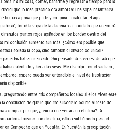
s para ir a mi casa, comer, bañarme y regresar a tiempo para la
 decidí que lo mas práctico era almorzar una sopa instantánea
añé lo más a prisa que pude y me puse a calentar el agua
hirvió, tomé la sopa de la alacena y al abrirla lo que encontré
diminutos puntos rojos apiñados en los bordes dentro del
aba mi confusión aumento aun más, ¿cómo era posible que
 estaba sellada la sopa, sino también el envase de unicel?
graciadas habían realizado. Sin pensarlo dos veces, decidí que
había calentado y hervirlas vivas. Me disculpo por el sadismo,
 embargo, espero pueda ser entendible el nivel de frustración
enía disponible.
s, preguntando entre mis compañeros locales si ellos viven este
 a la conclusión de que lo que me sucede le ocurre al resto de
ria averiguar por qué, ¿tendrá que ver acaso el clima? De
mparten el mismo tipo de clima; cálido subhúmedo pero el
or en Campeche que en Yucatán. En Yucatán la precipitación