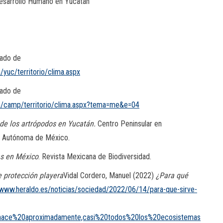
Desarrollo Humano en Yucatán
ado de
/yuc/territorio/clima.aspx
ado de
on/camp/territorio/clima.aspx?tema=me&e=04
 de los artrópodos en Yucatán.
Centro Peninsular en
al Autónoma de México.
as en México
. Revista Mexicana de Biodiversidad.
e protección playera
Vidal Cordero, Manuel (2022)
¿Para qué
/www.heraldo.es/noticias/sociedad/2022/06/14/para-que-sirve-
hace%20aproximadamente,casi%20todos%20los%20ecosistemas