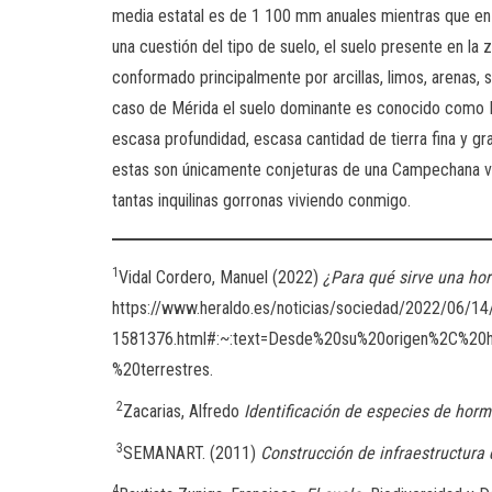
media estatal es de 1 100 mm
anuales mientras que e
una cuestión del tipo de suelo, el suelo presente en la
conformado principalmente por arcillas, limos, arenas,
caso de Mérida el suelo dominante es conocido como L
escasa profundidad, escasa cantidad de tierra fina y gr
estas son únicamente conjeturas de una Campechana vi
tantas inquilinas gorronas viviendo conmigo.
1
Vidal Cordero, Manuel (2022)
¿Para qué sirve una ho
https://www.heraldo.es/noticias/sociedad/2022/06/14/
1581376.html#:~:text=Desde%20su%20origen%2C%20
%20terrestres.
2
Zacarias, Alfredo
Identificación de especies de horm
3
SEMANART. (2011)
Construcción de infraestructura 
4