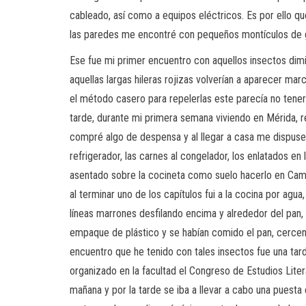
cableado, así como a equipos eléctricos. Es por ello q
las paredes me encontré con pequeños montículos de gra
Ese fue mi primer encuentro con aquellos insectos dim
aquellas largas hileras rojizas volverían a aparecer mar
el método casero para repelerlas este parecía no tener
tarde, durante mi primera semana viviendo en Mérida, r
compré algo de despensa y al llegar a casa me dispuse
refrigerador, las carnes al congelador, los enlatados e
asentado sobre la cocineta como suelo hacerlo en Cam
al terminar uno de los capítulos fui a la cocina por ag
líneas marrones desfilando encima y alrededor del pan, 
empaque de plástico y se habían comido el pan, cercena
encuentro que he tenido con tales insectos fue una tard
organizado en la facultad el Congreso de Estudios Litera
mañana y por la tarde se iba a llevar a cabo una puesta