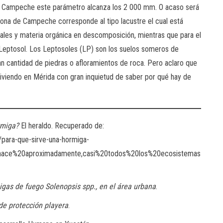
n Campeche este parámetro alcanza los 2 000 mm. O acaso será
 zona de Campeche corresponde al tipo lacustre el cual está
 sales y materia orgánica en descomposición, mientras que para el
eptosol. Los Leptosoles (LP) son los suelos someros de
an cantidad de piedras o afloramientos de roca. Pero aclaro que
viendo en Mérida con gran inquietud de saber por qué hay de
rmiga?
El heraldo. Recuperado de:
para-que-sirve-una-hormiga-
hace%20aproximadamente,casi%20todos%20los%20ecosistemas
igas de fuego Solenopsis spp., en el área urbana
.
de protección playera
.