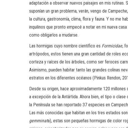
adaptación a observar nuevos paisajes en mis rutinas. Si
suponían un gran problema, verán, vengo de Campeche,
la cultura, gastronomía, clima, flora y fauna. Y no me 
inquilinos que pronto empecé a notar en mi nueva casa e
como obligarlos a mudarse.
Las hormigas cuyo nombre científico es
Formicidae
,
fo
artrópodos, estos tienen una gran cantidad de roles eco
corteza y raíces de los árboles, como ser feroces carní
Asimismo, pueden habitar tanto las grandes colinas neva
estratos en los diferentes océanos (Pinkus Rendon, 20
Desde su origen, hace aproximadamente 120 millones de
a excepción de la Antártida. Ahora bien, el tipo o clase
la Península se han reportado 37 especies en Campeche
Las más conocidas que habitan en los tres estados so
gemminat
a), estas son pequeñas hormigas de color r