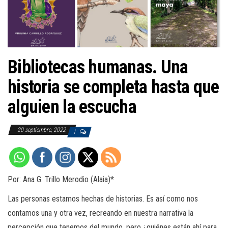
a
c
i
ó
n
Bibliotecas humanas. Una
historia se completa hasta que
alguien la escucha
20 septiembre, 2022
1
Por: Ana G. Trillo Merodio (Alaia)*
Las personas estamos hechas de historias. Es así como nos
contamos una y otra vez, recreando en nuestra narrativa la
percepción que tenemos del mundo, pero ¿quiénes están ahí para