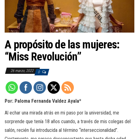
a
c
i
ó
n
A propósito de las mujeres:
“Miss Revolución”
26 marzo, 2022
0
Por: Paloma Fernanda Valdez Ayala
*
Al echar una mirada atrás en mi paso por la universidad, me
sorprende que tenía 18 años cuando, a través de mis colegas del
salón, recién fui introducida al término “interseccionalidad”.
Ciertamente, me parece desconcertante que hasta dicha edad