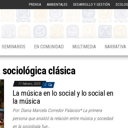
PRENSA
AMBIENTALES
DESARROLLO Y GESTIÓN
ECOLOG
SEMINARIOS
EN COMUNIDAD
MULTIMEDIA
NARRATIVA
a sociológica clásica
11 febrero, 2025
0
La música en lo social y lo social en
la música
Por: Diana Marcela Corredor Palacios* La primera
persona que analizó la relación entre música y sociedad
en la sociología fue…