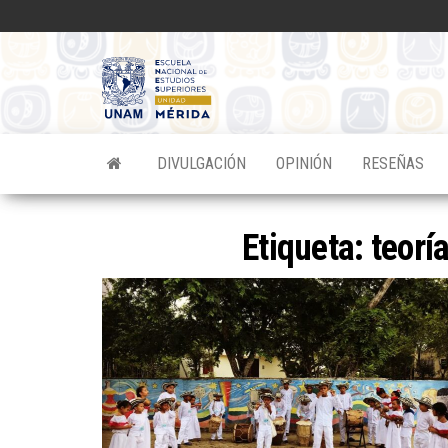
Saltar
al
contenido
Divulgacion
Científica
ENES
DIVULGACIÓN
OPINIÓN
RESEÑAS
Mérida
Etiqueta:
teorí