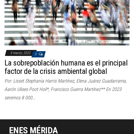
3 marzo, 2022
0
La sobrepoblación humana es el principal
factor de la crisis ambiental global
Por: Lisset Stephania Harris Martínez, Elena Juárez Guadarrama,
Aarón Ulises Poot Hoil*, Francisco Guerra Martínez** En 2023
seremos 8 000…
ENES MÉRIDA