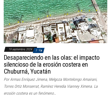
a
c
i
ó
n
19 septiembre, 2024
3
Desapareciendo en las olas: el impacto
silencioso de la erosión costera en
Chuburná, Yucatán
Por Armas Enríquez Jimena, Melgoza Montelongo Amairani,
Torres Ortiz Monserrat, Ramírez Heredia Vianney Ximena. La
erosión costera es un fenómeno…