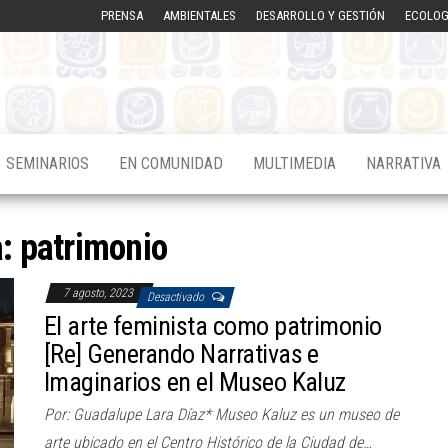
PRENSA
AMBIENTALES
DESARROLLO Y GESTIÓN
ECOLOG
SEMINARIOS
EN COMUNIDAD
MULTIMEDIA
NARRATIVA
a:
patrimonio
7 agosto, 2023
Desactivado
El arte feminista como patrimonio
[Re] Generando Narrativas e
Imaginarios en el Museo Kaluz
Por: Guadalupe Lara Díaz* Museo Kaluz es un museo de
arte ubicado en el Centro Histórico de la Ciudad de…