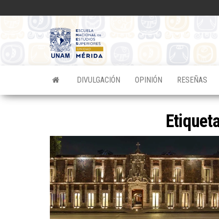
Saltar
al
contenido
Divulgacion
Científica
ENES
DIVULGACIÓN
OPINIÓN
RESEÑAS
Mérida
Etiquet