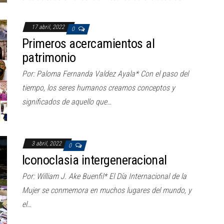
17 abril, 2022
0
Primeros acercamientos al
patrimonio
Por: Paloma Fernanda Valdez Ayala* Con el paso del
tiempo, los seres humanos creamos conceptos y
significados de aquello que…
3 abril, 2022
0
Iconoclasia intergeneracional
Por: William J. Ake Buenfil* El Día Internacional de la
Mujer se conmemora en muchos lugares del mundo, y
el…