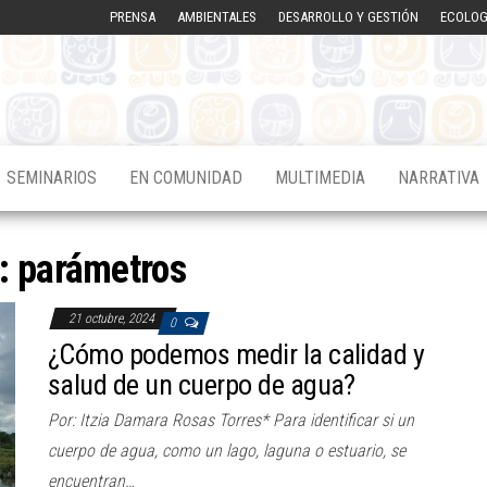
PRENSA
AMBIENTALES
DESARROLLO Y GESTIÓN
ECOLOG
SEMINARIOS
EN COMUNIDAD
MULTIMEDIA
NARRATIVA
a:
parámetros
21 octubre, 2024
0
¿Cómo podemos medir la calidad y
salud de un cuerpo de agua?
Por: Itzia Damara Rosas Torres* Para identificar si un
cuerpo de agua, como un lago, laguna o estuario, se
encuentran…