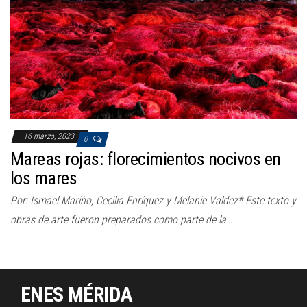
a
c
i
ó
n
16 marzo, 2023
0
Mareas rojas: florecimientos nocivos en
los mares
Por: Ismael Mariño, Cecilia Enríquez y Melanie Valdez* Este texto y
obras de arte fueron preparados como parte de la…
ENES MÉRIDA