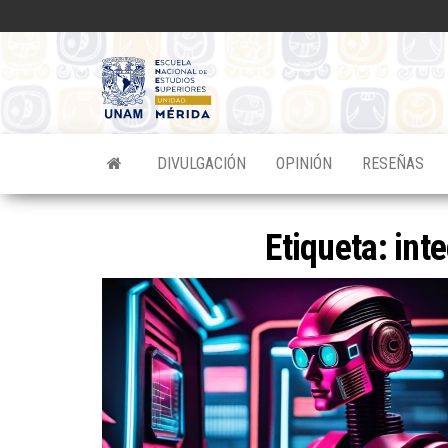
Saltar
al
contenido
Divulgacion
Científica
ENES
DIVULGACIÓN
OPINIÓN
RESEÑAS
Mérida
Etiqueta:
int