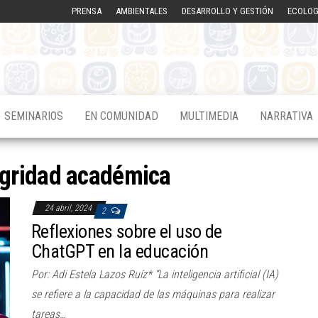
PRENSA
AMBIENTALES
DESARROLLO Y GESTIÓN
ECOLOG
SEMINARIOS
EN COMUNIDAD
MULTIMEDIA
NARRATIVA
egridad académica
24 abril, 2024
2
Reflexiones sobre el uso de
ChatGPT en la educación
Por: Adi Estela Lazos Ruíz* “La inteligencia artificial (IA)
se refiere a la capacidad de las máquinas para realizar
tareas…