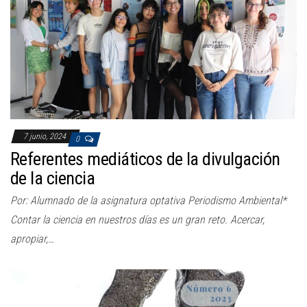
a
c
i
ó
n
7 junio, 2024
0
Referentes mediáticos de la divulgación
de la ciencia
Por: Alumnado de la asignatura optativa Periodismo Ambiental*
Contar la ciencia en nuestros días es un gran reto. Acercar,
apropiar,…