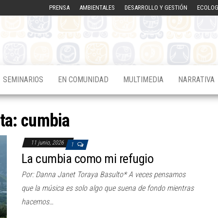
PRENSA
AMBIENTALES
DESARROLLO Y GESTIÓN
ECOLOG
SEMINARIOS
EN COMUNIDAD
MULTIMEDIA
NARRATIVA
eta:
cumbia
11 junio, 2026
1
La cumbia como mi refugio
Por: Danna Janet Toraya Basulto* A veces pensamos
que la música es solo algo que suena de fondo mientras
hacemos…