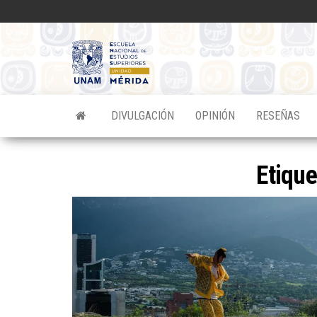
Saltar
al
contenido
Divulgacion
Científica
ENES
DIVULGACIÓN
OPINIÓN
RESEÑAS
Mérida
Etiqu