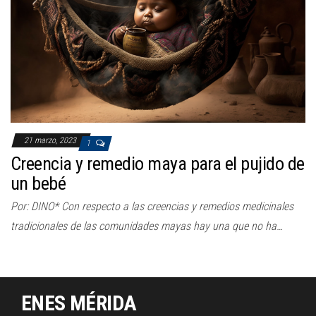
a
c
i
ó
n
21 marzo, 2023
1
Creencia y remedio maya para el pujido de
un bebé
Por: DINO* Con respecto a las creencias y remedios medicinales
tradicionales de las comunidades mayas hay una que no ha…
ENES MÉRIDA