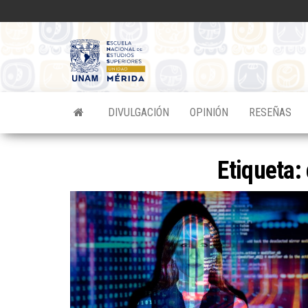
Saltar
al
contenido
Divulgacion
Científica
ENES
DIVULGACIÓN
OPINIÓN
RESEÑAS
Mérida
Etiqueta: