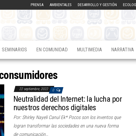
PRENSA
AMBIENTALES
DESARROLLO Y GESTIÓN
ECOLOG
SEMINARIOS
EN COMUNIDAD
MULTIMEDIA
NARRATIVA
consumidores
22 septiembre, 2022
0
Neutralidad del Internet: la lucha por
nuestros derechos digitales
Por: Shirley Nayeli Canul Ek* Pocos son los inventos que
logran transformar las sociedades en una nueva forma
de comunicación…