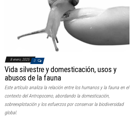
a
c
i
ó
n
8 enero, 2025
0
Vida silvestre y domesticación, usos y
abusos de la fauna
Este artículo analiza la relación entre los humanos y la fauna en el
contexto del Antropoceno, abordando la domesticación,
sobreexplotación y los esfuerzos por conservar la biodiversidad
global.