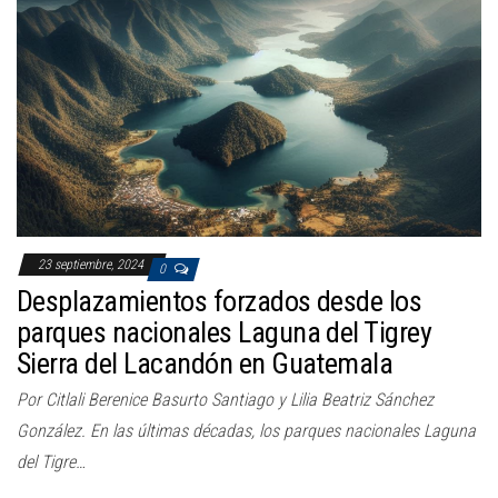
a
c
i
ó
n
23 septiembre, 2024
0
Desplazamientos forzados desde los
parques nacionales Laguna del Tigrey
Sierra del Lacandón en Guatemala
Por Citlali Berenice Basurto Santiago y Lilia Beatriz Sánchez
González. En las últimas décadas, los parques nacionales Laguna
del Tigre…