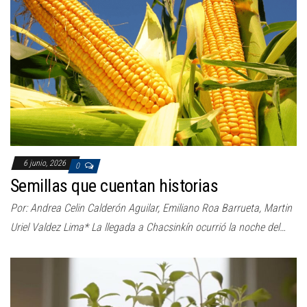
a
c
i
ó
n
6 junio, 2026
0
Semillas que cuentan historias
Por: Andrea Celin Calderón Aguilar, Emiliano Roa Barrueta, Martin
Uriel Valdez Lima* La llegada a Chacsinkín ocurrió la noche del…