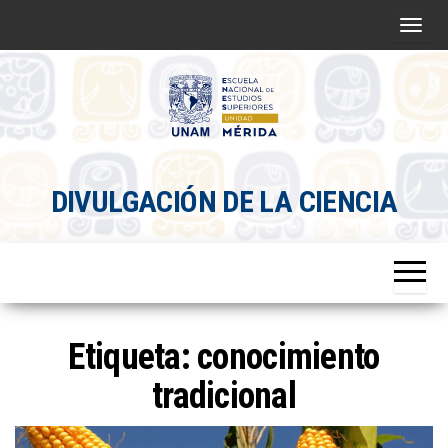
Saltar
A
al
l
contenido
t
e
r
Divulgacion
n
DIVULGACIÓN DE LA CIENCIA
Científica
a
ENES
r
Mérida
l
a
n
a
Etiqueta:
conocimiento
v
tradicional
e
g