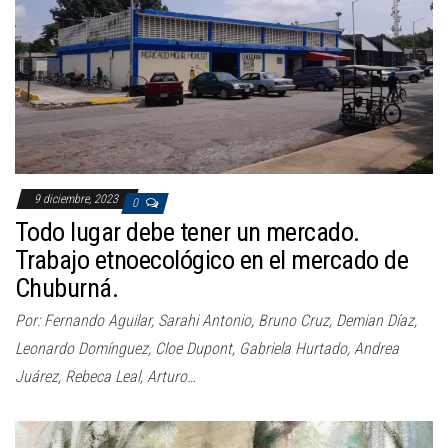
a
c
i
ó
n
9 diciembre, 2023
0
Todo lugar debe tener un mercado.
Trabajo etnoecológico en el mercado de
Chuburná.
Por: Fernando Aguilar, Sarahi Antonio, Bruno Cruz, Demian Díaz,
Leonardo Domínguez, Cloe Dupont, Gabriela Hurtado, Andrea
Juárez, Rebeca Leal, Arturo…