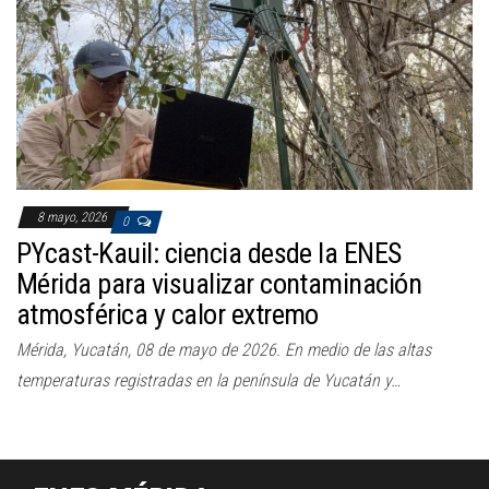
a
c
i
ó
n
8 mayo, 2026
0
PYcast-Kauil: ciencia desde la ENES
Mérida para visualizar contaminación
atmosférica y calor extremo
Mérida, Yucatán, 08 de mayo de 2026. En medio de las altas
temperaturas registradas en la península de Yucatán y…