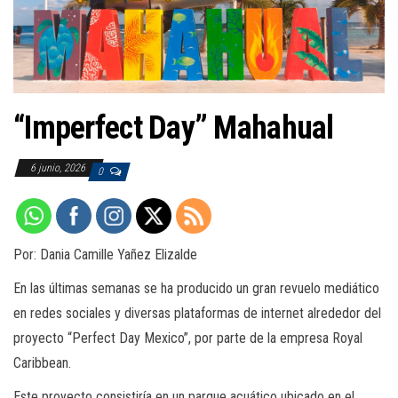
a
c
i
ó
n
“Imperfect Day” Mahahual
6 junio, 2026
0
Por: Dania Camille Yañez Elizalde
En las últimas semanas se ha producido un gran revuelo mediático
en redes sociales y diversas plataformas de internet alrededor del
proyecto “Perfect Day Mexico”, por parte de la empresa Royal
Caribbean.
Este proyecto consistiría en un parque acuático ubicado en el