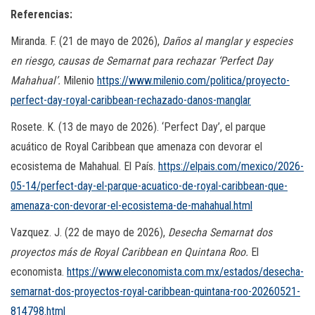
Referencias:
Miranda. F. (21 de mayo de 2026),
Daños al manglar y especies
en riesgo, causas de Semarnat para rechazar ‘Perfect Day
Mahahual’.
Milenio
https://www.milenio.com/politica/proyecto-
perfect-day-royal-caribbean-rechazado-danos-manglar
Rosete. K. (13 de mayo de 2026). ‘Perfect Day’, el parque
acuático de Royal Caribbean que amenaza con devorar el
ecosistema de Mahahual. El País.
https://elpais.com/mexico/2026-
05-14/perfect-day-el-parque-acuatico-de-royal-caribbean-que-
amenaza-con-devorar-el-ecosistema-de-mahahual.html
Vazquez. J. (22 de mayo de 2026),
Desecha Semarnat dos
proyectos más de Royal Caribbean en Quintana Roo.
El
economista.
https://www.eleconomista.com.mx/estados/desecha-
semarnat-dos-proyectos-royal-caribbean-quintana-roo-20260521-
814798.html