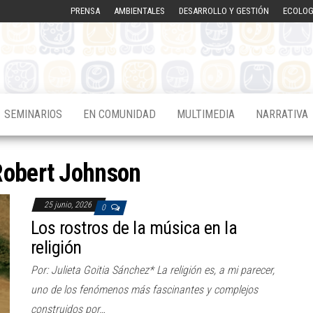
PRENSA
AMBIENTALES
DESARROLLO Y GESTIÓN
ECOLOG
SEMINARIOS
EN COMUNIDAD
MULTIMEDIA
NARRATIVA
Robert Johnson
25 junio, 2026
0
Los rostros de la música en la
religión
Por: Julieta Goitia Sánchez* La religión es, a mi parecer,
uno de los fenómenos más fascinantes y complejos
construidos por…