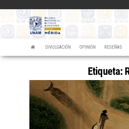
Saltar
al
contenido
Divulgacion
Científica
ENES
DIVULGACIÓN
OPINIÓN
RESEÑAS
Mérida
Etiqueta: