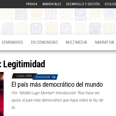
PRENSA
AMBIENTALES
DESARROLLO Y GESTIÓN
ECOLOG
SEMINARIOS
EN COMUNIDAD
MULTIMEDIA
NARRATIVA
:
Legitimidad
2 julio, 2026
Desactivado
El país más democrático del mundo
Por: Yahdiel Lugo Montes* Introducción “Nos hace ser,
quizá, el país más democrático que haya sobre la faz de
la…