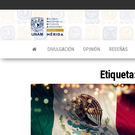
Saltar
al
contenido
Divulgacion
Científica
ENES
DIVULGACIÓN
OPINIÓN
RESEÑAS
Mérida
Etiqueta