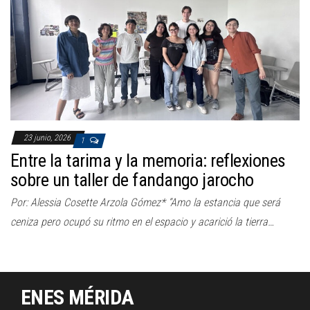
a
c
i
ó
n
23 junio, 2026
1
Entre la tarima y la memoria: reflexiones
sobre un taller de fandango jarocho
Por: Alessia Cosette Arzola Gómez* “Amo la estancia que será
ceniza pero ocupó su ritmo en el espacio y acarició la tierra…
ENES MÉRIDA