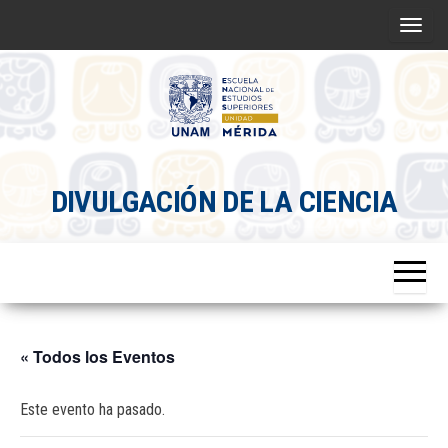
Saltar
A
al
l
contenido
t
e
r
Divulgacion
n
DIVULGACIÓN DE LA CIENCIA
Científica
a
ENES
r
Mérida
l
a
n
a
« Todos los Eventos
v
e
Este evento ha pasado.
g