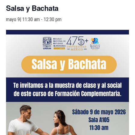
a
Salsa y Bachata
c
i
mayo 9| 11:30 am
-
12:30 pm
ó
n