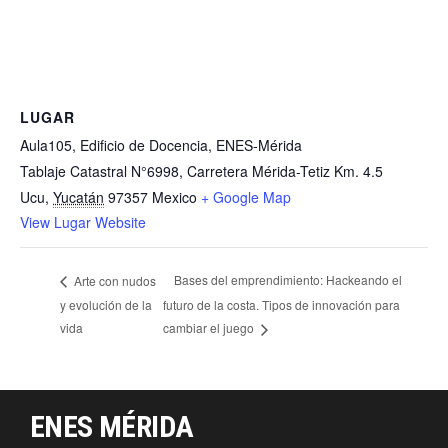
LUGAR
Aula105, Edificio de Docencia, ENES-Mérida
Tablaje Catastral N°6998, Carretera Mérida-Tetiz Km. 4.5
Ucu
,
Yucatán
97357
Mexico
+ Google Map
View Lugar Website
Bases del emprendimiento: Hackeando el
Arte con nudos
y evolución de la
futuro de la costa. Tipos de innovación para
vida
cambiar el juego
ENES MÉRIDA