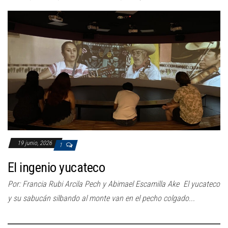
19 junio, 2026
1
El ingenio yucateco
Por: Francia Rubi Arcila Pech y Abimael Escamilla Ake El yucateco
y su sabucán silbando al monte van en el pecho colgado...