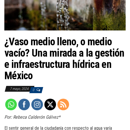
a
c
i
ó
n
¿Vaso medio lleno, o medio
vacío? Una mirada a la gestión
e infraestructura hídrica en
México
7 mayo, 2024
0
Por: Rebeca Calderón Gálvez*
El sentir general de la ciudadanía con respecto al agua varía