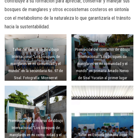
contribuye a su formación para apreciar, conservar y manejar sus
bosques de manglares y otros ecosistemas costeros en sintonía
con el metabolismo de la naturaleza lo que garantizaría el tránsito
hacia la sustentabilidad.
Taller del concurso de dibujo
Premiación del concurso de dibujo
Internacional “Los bosques de
Internacional “Los bosques de
manglares en mi comunidad y el
manglares en mi comunidad y el
mundo” en la secundaria No. 97 de
mundo” en primaria Amado Nervo
Sisal. Fotografía: Monserrat
de Sisal Yucatán al primer lugar
Rendón Casarrubias.
Hermione Yazziri Ortiz Trejo.
Fotografía: Monserrat Rendón
Casarrubias
Premiación del concurso de dibujo
Internacional “Los bosques de
manglares en mi comu- nidad y el
Taller en Escuela primaria José