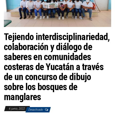
a
c
i
ó
n
Tejiendo interdisciplinariedad,
colaboración y diálogo de
saberes en comunidades
costeras de Yucatán a través
de un concurso de dibujo
sobre los bosques de
manglares
6 junio, 2022
Desactivado