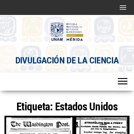
Saltar
A
al
l
contenido
t
e
r
Divulgacion
n
DIVULGACIÓN DE LA CIENCIA
Científica
a
ENES
r
Mérida
l
a
n
a
Etiqueta:
Estados Unidos
v
e
g