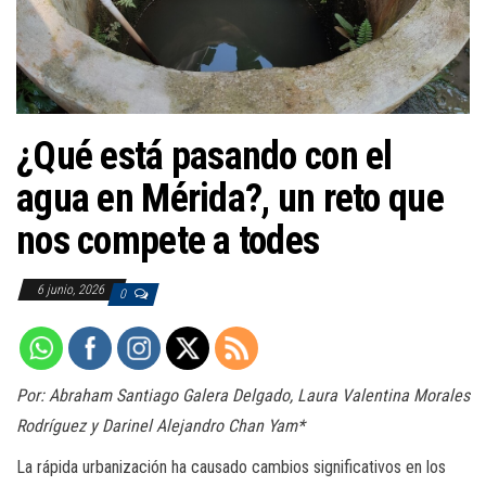
a
c
i
ó
n
¿Qué está pasando con el
agua en Mérida?, un reto que
nos compete a todes
6 junio, 2026
0
Por: Abraham Santiago Galera Delgado, Laura Valentina Morales
Rodríguez y Darinel Alejandro Chan Yam*
La rápida urbanización ha causado cambios significativos en los