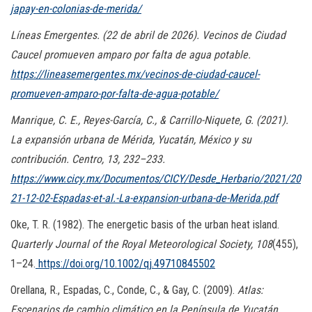
japay-en-colonias-de-merida/
Líneas Emergentes. (22 de abril de 2026). Vecinos de Ciudad
Caucel promueven amparo por falta de agua potable.
https://lineasemergentes.mx/vecinos-de-ciudad-caucel-
promueven-amparo-por-falta-de-agua-potable/
Manrique, C. E., Reyes-García, C., & Carrillo-Niquete, G. (2021).
La expansión urbana de Mérida, Yucatán, México y su
contribución. Centro, 13, 232–233.
https://www.cicy.mx/Documentos/CICY/Desde_Herbario/2021/20
21-12-02-Espadas-et-al.-La-expansion-urbana-de-Merida.pdf
Oke, T. R. (1982). The energetic basis of the urban heat island.
Quarterly Journal of the Royal Meteorological Society, 108
(455),
1–24.
https://doi.org/10.1002/qj.49710845502
Orellana, R., Espadas, C., Conde, C., & Gay, C. (2009).
Atlas:
Escenarios de cambio climático en la Península de Yucatán
.