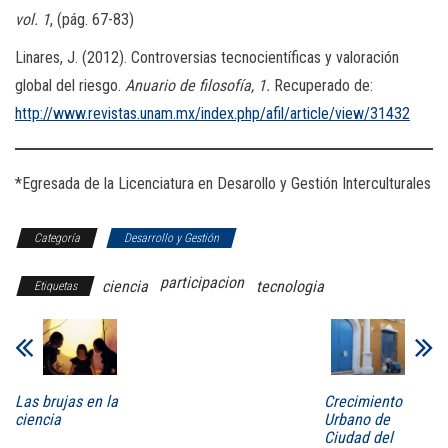
vol. 1
, (pág. 67-83)
Linares, J. (2012). Controversias tecnocientíficas y valoración
global del riesgo.
Anuario de filosofía, 1.
Recuperado de:
http://www.revistas.unam.mx/index.php/afil/article/view/31432
*Egresada de la Licenciatura en Desarollo y Gestión Interculturales
Categoría
Desarrollo y Gestión
participacion
ciencia
tecnologia
Etiquetas
Las brujas en la
Crecimiento
ciencia
Urbano de
Ciudad del