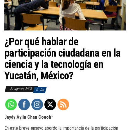
a
c
i
ó
n
¿Por qué hablar de
participación ciudadana en la
ciencia y la tecnología en
Yucatán, México?
21 agosto, 2023
0
Jaydy Aylin Chan Couoh*
En este breve ensayo abordo la importancia de la participación