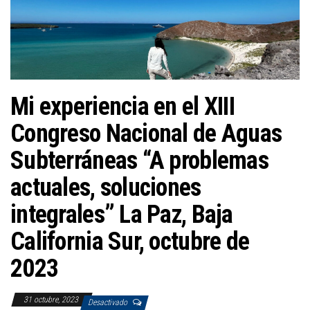
a
c
i
ó
n
Mi experiencia en el XIII
Congreso Nacional de Aguas
Subterráneas “A problemas
actuales, soluciones
integrales” La Paz, Baja
California Sur, octubre de
2023
31 octubre, 2023
Desactivado