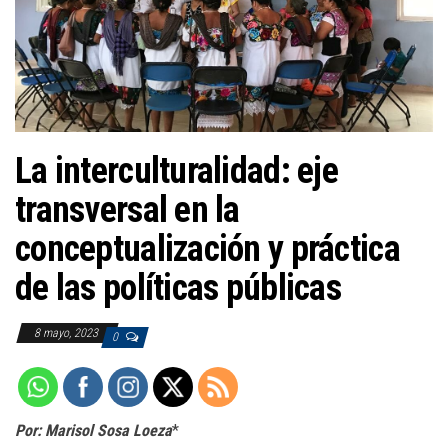
a
c
i
ó
n
La interculturalidad: eje
transversal en la
conceptualización y práctica
de las políticas públicas
8 mayo, 2023
0
Por: Marisol Sosa Loeza
*