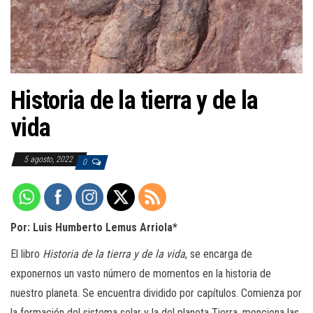
a
c
i
ó
n
Historia de la tierra y de la
vida
5 agosto, 2022
0
Por: Luis Humberto Lemus Arriola*
El libro
Historia de la tierra y de la vida
, se encarga de
exponernos un vasto número de momentos en la historia de
nuestro planeta. Se encuentra dividido por capítulos. Comienza por
la formación del sistema solar y la del planeta Tierra, menciona las