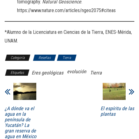
tomography.
Natural Geoscience
.
https://www.nature.com/articles/ngeo2075#citeas
*Alumno de la Licenciatura en Ciencias de la Tierra, ENES-Mérida,
UNAM.
Categoría
Reseñas
Tierra
evolución
Eres geológicas
Tierra
Etiquetas
¿A dónde va el
El espíritu de las
agua en la
plantas
península de
Yucatán? La
gran reserva de
agua en México