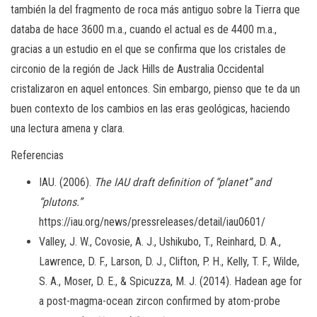
también la del fragmento de roca más antiguo sobre la Tierra que
databa de hace 3600 m.a., cuando el actual es de 4400 m.a.,
gracias a un estudio en el que se confirma que los cristales de
circonio de la región de Jack Hills de Australia Occidental
cristalizaron en aquel entonces. Sin embargo, pienso que te da un
buen contexto de los cambios en las eras geológicas, haciendo
una lectura amena y clara.
Referencias
IAU. (2006).
The IAU draft definition of “planet” and
“plutons.”
https://iau.org/news/pressreleases/detail/iau0601/
Valley, J. W., Covosie, A. J., Ushikubo, T., Reinhard, D. A.,
Lawrence, D. F., Larson, D. J., Clifton, P. H., Kelly, T. F., Wilde,
S. A., Moser, D. E., & Spicuzza, M. J. (2014). Hadean age for
a post-magma-ocean zircon confirmed by atom-probe