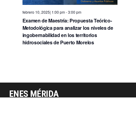
e
c
a
h
g
febrero 10, 2025| 1:00 pm
-
3:00 pm
s
a
Examen de Maestría: Propuesta Teórico-
a
d
.
Metodológica para analizar los niveles de
e
c
ingobernabilidad en los territorios
E
i
hidrosociales de Puerto Morelos
v
ó
e
d
n
t
e
o
v
i
ENES MÉRIDA
s
UNAM, Derechos reservados
t
a
s