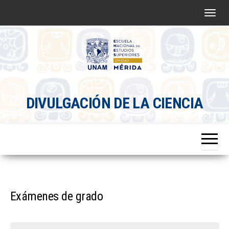
Saltar
A
al
l
contenido
t
e
r
Divulgacion
n
DIVULGACIÓN DE LA CIENCIA
Científica
a
ENES
r
Mérida
l
a
n
a
v
Exámenes de grado
e
g