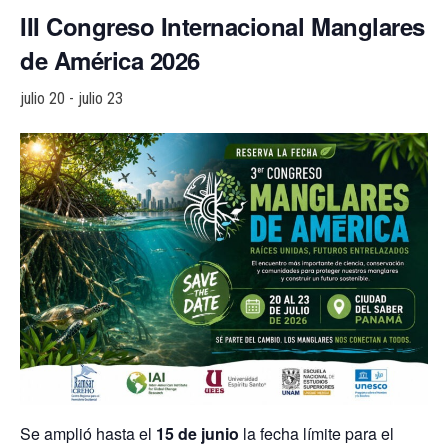
a
III Congreso Internacional Manglares
c
de América 2026
i
ó
julio 20
-
julio 23
n
Se amplió hasta el
15 de junio
la fecha límite para el