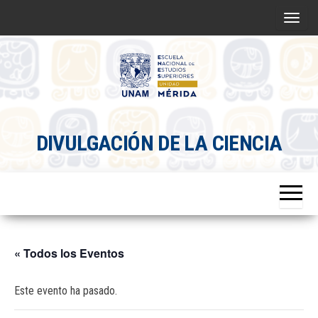
Saltar
A
al
l
contenido
t
e
r
Divulgacion
n
DIVULGACIÓN DE LA CIENCIA
Científica
a
ENES
r
Mérida
l
a
n
a
« Todos los Eventos
v
e
Este evento ha pasado.
g