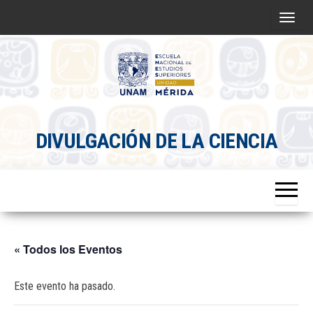
Saltar
A
al
l
contenido
t
e
r
Divulgacion
n
DIVULGACIÓN DE LA CIENCIA
Científica
a
ENES
r
Mérida
l
a
n
a
« Todos los Eventos
v
e
Este evento ha pasado.
g