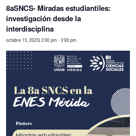
a
8aSNCS- Miradas estudiantiles:
c
investigación desde la
i
interdisciplina
ó
n
octubre 15, 2025| 2:00 pm
-
3:00 pm