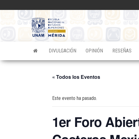
Saltar
al
contenido
Divulgacion
Científica
ENES
DIVULGACIÓN
OPINIÓN
RESEÑAS
Mérida
« Todos los Eventos
Este evento ha pasado.
1er Foro Abie