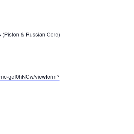
s (Piston & Russian Core)
hmc-geI0hNCw/viewform?