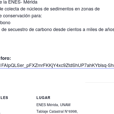
de la ENES- Mérida
de colecta de núcleos de sedimentos en zonas de
e conservación para:
rbono
o de secuestro de carbono desde cientos a miles de año
 foro:
d/e/1FAIpQLSer_pFXZmrFKKjY4xc9ZtdShUP7ahKYblsq-S
LLES
LUGAR
ENES Mérida, UNAM
0
Tablaje Catastral N°6998,