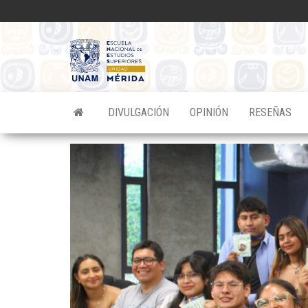
Saltar
al
contenido
Divulgacion
Científica
ENES
DIVULGACIÓN
OPINIÓN
RESEÑAS
Mérida