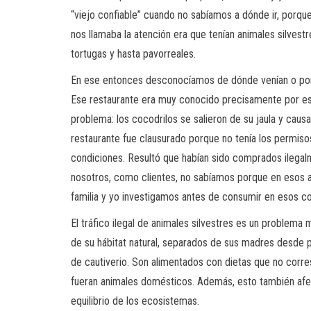
“viejo confiable” cuando no sabíamos a dónde ir, porqu
nos llamaba la atención era que tenían animales silvestr
tortugas y hasta pavorreales.
En ese entonces desconocíamos de dónde venían o por 
Ese restaurante era muy conocido precisamente por esa
problema: los cocodrilos se salieron de su jaula y cau
restaurante fue clausurado porque no tenía los permis
condiciones. Resultó que habían sido comprados ilegalm
nosotros, como clientes, no sabíamos porque en esos 
familia y yo investigamos antes de consumir en esos c
El tráfico ilegal de animales silvestres es un problem
de su hábitat natural, separados de sus madres desde 
de cautiverio. Son alimentados con dietas que no corr
fueran animales domésticos. Además, esto también afect
equilibrio de los ecosistemas.