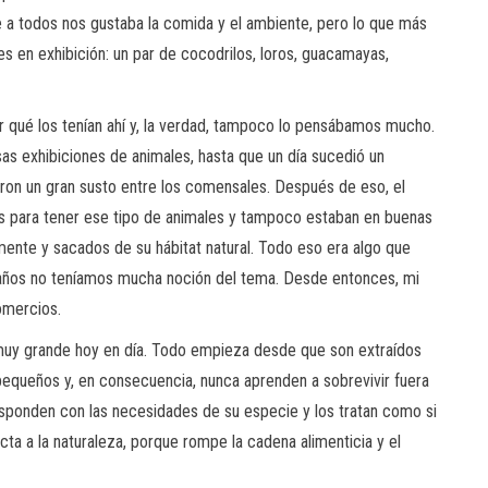
e a todos nos gustaba la comida y el ambiente, pero lo que más
es en exhibición: un par de cocodrilos, loros, guacamayas,
qué los tenían ahí y, la verdad, tampoco lo pensábamos mucho.
s exhibiciones de animales, hasta que un día sucedió un
saron un gran susto entre los comensales. Después de eso, el
os para tener ese tipo de animales y tampoco estaban en buenas
ente y sacados de su hábitat natural. Todo eso era algo que
años no teníamos mucha noción del tema. Desde entonces, mi
omercios.
a muy grande hoy en día. Todo empieza desde que son extraídos
pequeños y, en consecuencia, nunca aprenden a sobrevivir fuera
esponden con las necesidades de su especie y los tratan como si
a a la naturaleza, porque rompe la cadena alimenticia y el