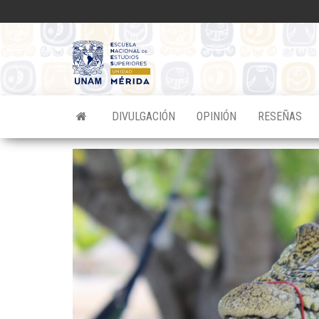
Saltar
al
contenido
Divulgacion
Científica
ENES
DIVULGACIÓN
OPINIÓN
RESEÑAS
Mérida