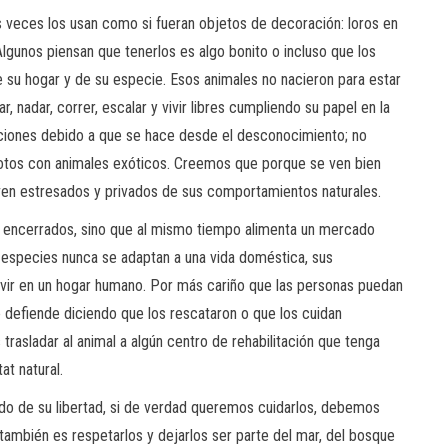
veces los usan como si fueran objetos de decoración: loros en
Algunos piensan que tenerlos es algo bonito o incluso que los
e su hogar y de su especie. Esos animales no nacieron para estar
, nadar, correr, escalar y vivir libres cumpliendo su papel en la
cciones debido a que se hace desde el desconocimiento; no
fotos con animales exóticos. Creemos que porque se ven bien
viven estresados y privados de sus comportamientos naturales.
es encerrados, sino que al mismo tiempo alimenta un mercado
 especies nunca se adaptan a una vida doméstica, sus
ir en un hogar humano. Por más cariño que las personas puedan
se defiende diciendo que los rescataron o que los cuidan
rasladar al animal a algún centro de rehabilitación que tenga
at natural.
ndo de su libertad, si de verdad queremos cuidarlos, debemos
también es respetarlos y dejarlos ser parte del mar, del bosque