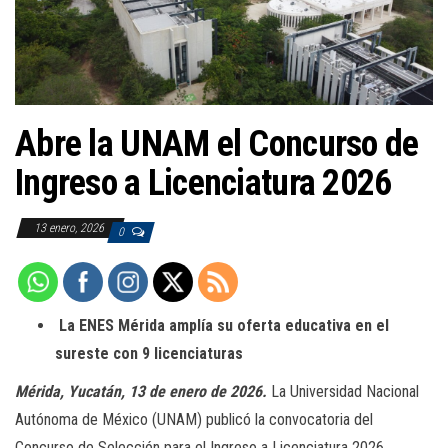
a
c
i
ó
n
Abre la UNAM el Concurso de
Ingreso a Licenciatura 2026
13 enero, 2026
0
La ENES Mérida amplía su oferta educativa en el
sureste con 9 licenciaturas
Mérida, Yucatán, 13 de enero de 2026
.
La Universidad Nacional
Autónoma de México (UNAM) publicó la convocatoria del
Concurso de Selección para el Ingreso a Licenciatura 2026,